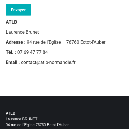
Veuillez
laisser
ce
champ
ATLB
vide.
Laurence Brunet
Adresse :
94 rue de l’Eglise – 76760 Ectot-l’Auber
Tél. :
07 69 47 77 84
Email :
contact@atlb-normandie.fr
ATLB
Laurence BRUNET
94 rue de l’Eglise 76760 Ectot-l’Auber